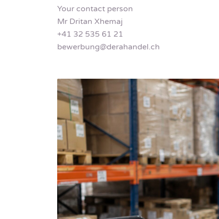
Your contact person
Mr Dritan Xhemaj
+41 32 535 61 21
bewerbung@derahandel.ch