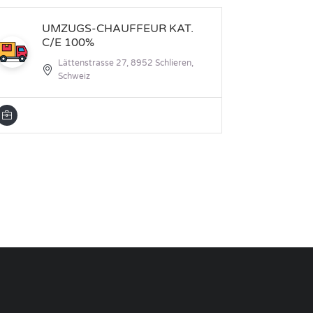
UMZUGS-CHAUFFEUR KAT.
La
C/E 100%
BE
tr
Lättenstrasse 27, 8952 Schlieren,
Tr
Schweiz