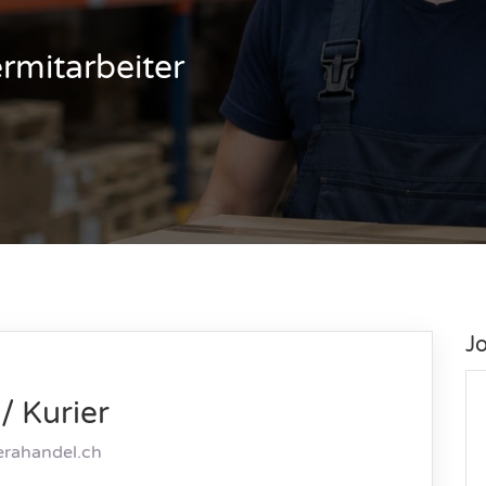
rmitarbeiter
J
/ Kurier
rahandel.ch