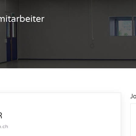
itarbeiter
J
R
n.ch