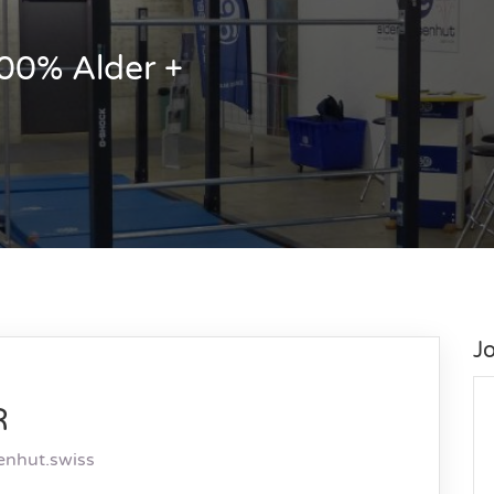
00% Alder +
J
R
enhut.swiss