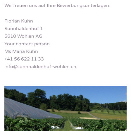
Wir freuen uns auf Ihre Bewerbungsunterlagen.
Florian Kuhn
Sonnhaldenhof 1
5610 Wohlen AG
Your contact person
Ms Maria Kuhn
+41 56 622 11 33
info@sonnhaldenhof-wohlen.ch