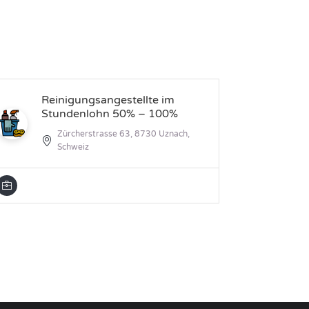
Reinigungsangestellte im
Sk
Stundenlohn 50% – 100%
Zürcherstrasse 63, 8730 Uznach,
Schweiz