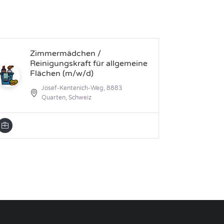
Zimmermädchen /
Mi
Reinigungskraft für allgemeine
Flächen (m/w/d)
Josef-Kentenich-Weg, 8883
Quarten, Schweiz