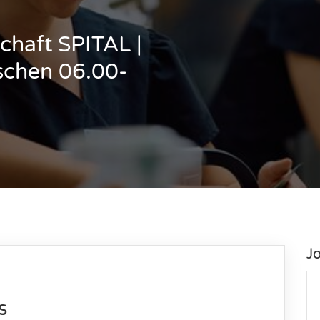
chaft SPITAL |
schen 06.00-
J
s