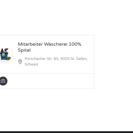
Mitarbeiter Wäscherei 100%
Mi
Spital
Rorschacher Str. 80, 9000 St. Gallen,
Schweiz