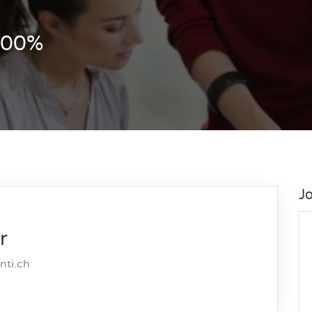
 100%
J
r
nti.ch