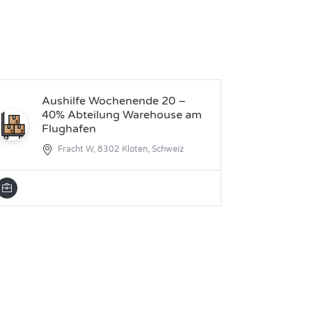
Aushilfe Wochenende 20 –
Mi
40% Abteilung Warehouse am
Ko
Flughafen
de
de
Fracht W, 8302 Kloten, Schweiz