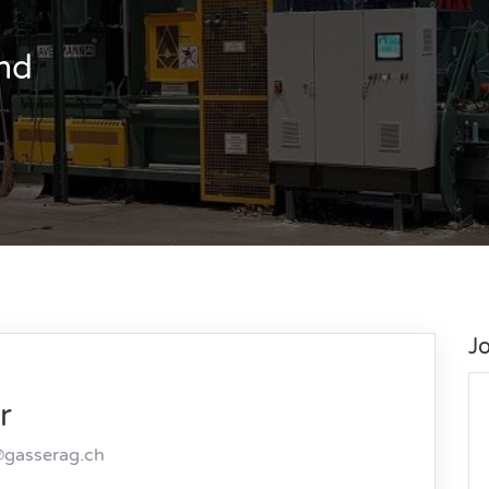
und
J
r
gasserag.ch