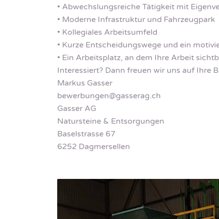
• Abwechslungsreiche Tätigkeit mit Eigen
• Moderne Infrastruktur und Fahrzeugpark
• Kollegiales Arbeitsumfeld
• Kurze Entscheidungswege und ein motivi
• Ein Arbeitsplatz, an dem Ihre Arbeit sicht
Interessiert? Dann freuen wir uns auf Ihre
Markus Gasser
bewerbungen@gasserag.ch
Gasser AG
Natursteine & Entsorgungen
Baselstrasse 67
6252 Dagmersellen