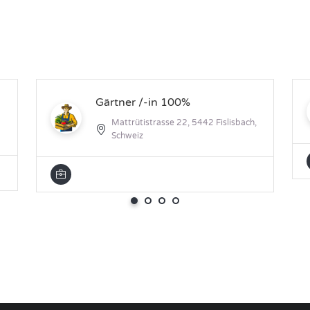
Gärtner /-in 100%
Mattrütistrasse 22, 5442 Fislisbach,
Schweiz