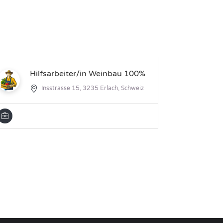
Gä
Hilfsarbeiter/in Weinbau 100%
Fe
Insstrasse 15, 3235 Erlach, Schweiz
2