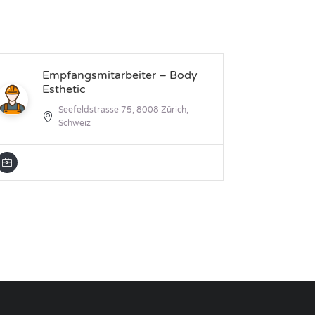
Empfangsmitarbeiter – Body
Pr
Esthetic
Ze
(m
Seefeldstrasse 75, 8008 Zürich,
Schweiz