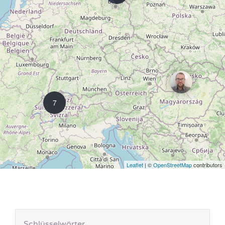
7
Leaflet
| ©
OpenStreetMap
contributors
Schlüsselwörter